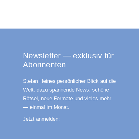
News­let­ter — exklu­siv für
Abonnenten
Ste­fan Hei­nes per­sön­li­cher Blick auf die
Welt, dazu span­nen­de News, schö­ne
Rät­sel, neue For­ma­te und vie­les mehr
— ein­mal im Monat.
Jetzt anmel­den: