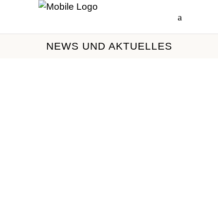
NEWS UND AKTUELLES
Rät­seln. Kno­beln.
Kombinieren.
Jetzt sind Logik,
Kombinationsgabe und ein
scharfer Blick gefragt! Mit unseren