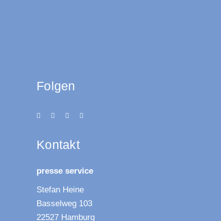
Folgen
Kon­takt
pres­se service
Ste­fan Heine
Bas­sel­weg 103
22527 Hamburg