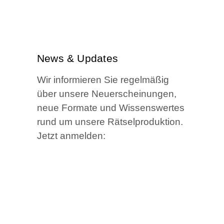
News & Updates
Wir infor­mie­ren Sie regel­mä­ßig
über unse­re Neu­erschei­nun­gen,
neue For­ma­te und Wis­sens­wer­tes
rund um unse­re Rätselproduktion.
Jetzt anmelden:
E‑Mail
*