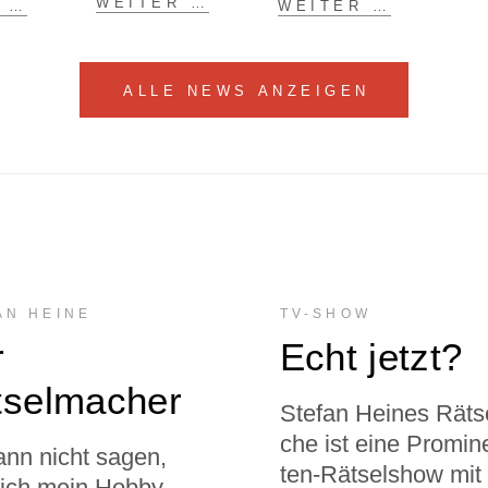
WEI­TER …
R …
WEI­TER …
ALLE NEWS ANZEIGEN
FAN HEINE
TV-SHOW
r
Echt jetzt?
tselmacher
Ste­fan Hei­nes Rät­se
che ist eine Pro­mi­n
ann nicht sagen,
ten-Rät­sel­show mit
ich mein Hob­by