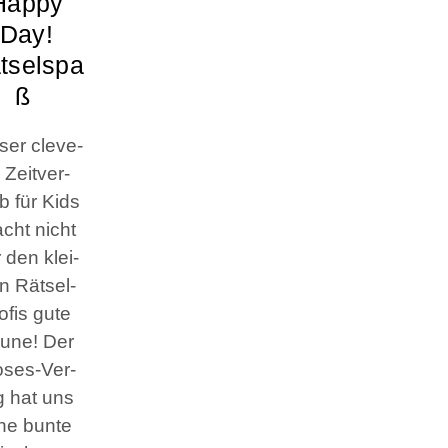
Hap­py
Day!
tselspa
ß
ser cle­ve­
 Zeit­ver­
ib für Kids
cht nicht
 den klei­
n Rät­sel­
o­fis gute
u­ne! Der
ses-Ver­
g hat uns
ne bun­te