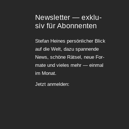
News­let­ter — exklu­
siv für Abonnenten
Ste­fan Hei­nes per­sön­li­cher Blick
auf die Welt, dazu span­nen­de
News, schö­ne Rät­sel, neue For­
ma­te und vie­les mehr — ein­mal
im Monat.
Jetzt anmel­den: