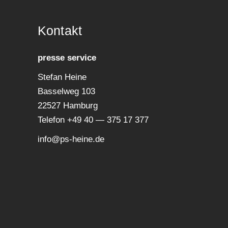
Kon­takt
pres­se service
Ste­fan Heine
Bas­sel­weg 103
22527 Hamburg
Tele­fon +49 40 — 375 17 377
info@ps-heine.de