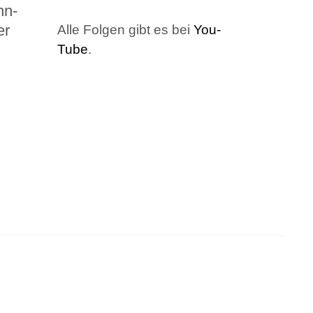
nn­
er
Alle Fol­gen gibt es bei
You­
Tube
.