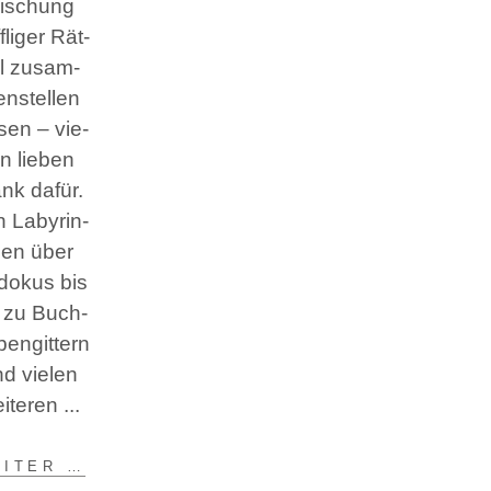
ischung
f­li­ger Rät­
l zusam­
n­stel­len
­sen – vie­
n lie­ben
nk dafür.
 Laby­rin­
hen über
o­kus bis
 zu Buch­
ben­git­tern
d vie­len
iteren
I­TER …