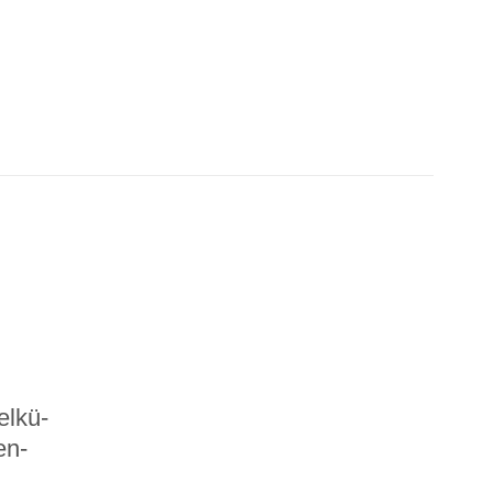
l­kü­
en­