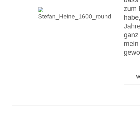
zum 
habe,
Jah­r
ganz 
mein 
gewo