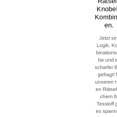
Rät­sel
Kno­be
Kombin
en.
Jetzt si
Logik, K
bi­na­ti­ons
be und 
schar­fer 
gefragt! 
unse­ren 
en Rät­sel
chern f
Tessloff 
es span­