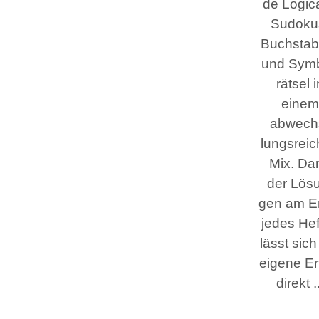
de Logi­c
Sudo­ku
Buch­sta­
und Sym­
rät­sel 
einem
abwech
lungs­rei­
Mix. Da
der Lös
gen am E
jedes Hef
lässt sich
eige­ne Er
direkt