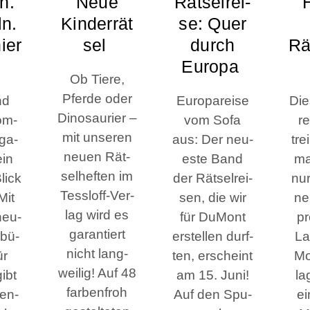
n.
Neue
Rät­sel­rei­
ln.
Kinderrät
se: Quer
ier
sel
durch
Rä
Europa
Ob Tie­re,
Pfer­de oder
nd
Euro­pa­rei­se
Die­
Dino­sau­ri­er –
om­
vom Sofa
re
mit unse­ren
­ga­
aus: Der neu­
tre
neu­en Rät­
ein
es­te Band
ma
sel­hef­ten im
Blick
der Rät­sel­rei­
nur
Tessloff-Ver­
Mit
sen, die wir
ne
lag wird es
neu­
für DuMont
pr
garan­tiert
­bü­
erstel­len durf­
La
nicht lang­
ür
ten, erscheint
Mo
wei­lig! Auf 48
gibt
am 15. Juni!
la
far­ben­froh
nen­
Auf den Spu­
ei