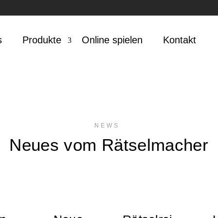
s
Pro­duk­te
Online spie­len
Kon­takt
NEWS
Neu­es vom Rätselmacher