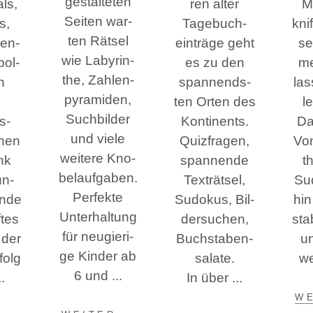
gestal­te­ten
als,
ren alter
M
Sei­ten war­
s,
Tage­buch­
knif
ten Rät­sel
ben-
ein­trä­ge geht
se
wie Laby­rin­
bol­
es zu den
me
the, Zah­len­
in
span­nends­
las
py­ra­mi­den,
ten Orten des
le
Such­bil­der
s­
Kon­ti­nents.
Da
und vie­le
chen
Quiz­fra­gen,
Von
wei­te­re Kno­
nk
span­nen­de
t
bel­auf­ga­ben.
un­
Tex­trät­sel,
Sud
Per­fek­te
nde
Sudo­kus, Bil­
hin
Unter­hal­tung
­tes
der­su­chen,
sta­
für neu­gie­ri­
 der
Buch­sta­ben­
un
ge Kin­der ab
folg
sa­la­te.
we
6 und
In über
WE