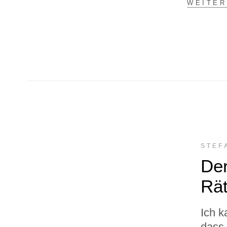
WEI­TE
STE­
De
Rä
Ich k
dass 