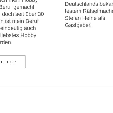
Deutsch­lands beka
Beruf gemacht
tes­tem Rät­sel­ma­ch
 doch seit über 30
Ste­fan Hei­ne als
en ist mein Beruf
Gastgeber.
ein­deu­tig auch
liebs­tes Hob­by
rden.
WEITER