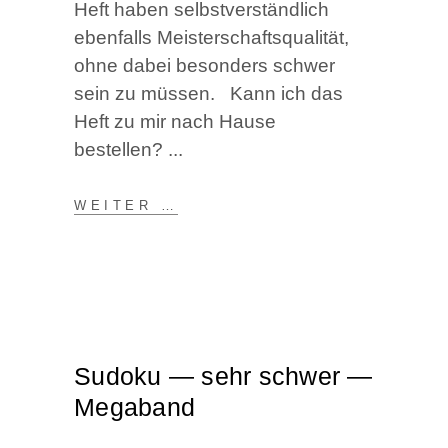
Heft haben selbst­ver­ständ­lich
eben­falls Meis­ter­schafts­qua­li­tät,
ohne dabei beson­ders schwer
sein zu müs­sen. Kann ich das
Heft zu mir nach Hau­se
bestellen?
WEI­TER …
Sudo­ku — sehr schwer —
Megaband