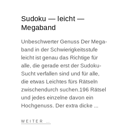
Sudo­ku — leicht —
Megaband
Unbe­schwer­ter Genuss Der Mega­
band in der Schwie­rig­keits­stu­fe
leicht ist genau das Rich­ti­ge für
alle, die gera­de erst der Sudo­ku-
Sucht ver­fal­len sind und für alle,
die etwas Leich­tes fürs Rät­seln
zwi­schen­durch suchen.196 Rät­sel
und jedes ein­zel­ne davon ein
Hoch­ge­nuss. Der extra dicke
WEI­TER …