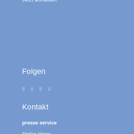
Folgen
Kon­takt
pres­se service