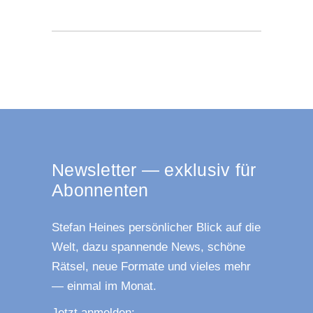
News­let­ter — exklu­siv für
Abonnenten
Ste­fan Hei­nes per­sön­li­cher Blick auf die
Welt, dazu span­nen­de News, schö­ne
Rät­sel, neue For­ma­te und vie­les mehr
— ein­mal im Monat.
Jetzt anmel­den: