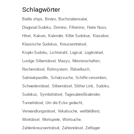
Schlag­wör­ter
Battle ships
Binäro
Buchstabensalat
Diagonal-Sudoku
Domino
Fillomino
Harte Nuss
Hitori
Kakuro
Kalender
Killer Sudokus
Klassiker
Klassische Sudokus
Kreuzworträtsel
Kropki-Sudoku
Lichtstrahl
Logical
Logikrätsel
Lustige Silbenrätsel
Masyu
Meisterschaften
Rechenrätsel
Rohrsystem
Rätselbuch
Salmiakpastille
Schatzsuche
Schiffe versenken
Schwedenrätsel
Silbenrätsel
Slither Link
Sudoku
Sudokus
Symbolrätsel
Tagesabreißkalender
Tunnelrätsel
Um die Ecke gedacht
Verwandlungsrätsel
Vokalsuche
weltbildliest
Worträtsel
Wortspiele
Wortsuche
Zahlenkreuzworträtsel
Zahlenrätsel
Zeltlager