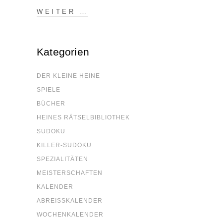
WEI­TER …
Kate­go­rien
DER KLEI­NE HEINE
SPIE­LE
BÜCHER
HEI­NES RÄTSELBIBLIOTHEK
SUDO­KU
KIL­LER-SUDO­KU
SPE­ZIA­LI­TÄ­TEN
MEIS­TER­SCHAF­TEN
KALEN­DER
ABREISS­KA­LEN­DER
WOCHEN­KA­LEN­DER