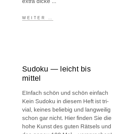
extra dicke
WEI­TER …
Sudo­ku — leicht bis
mittel
EIn­fach schön und schön ein­fach
Kein Sudo­ku in die­sem Heft ist tri­
vi­al, kei­nes belie­big und lang­wei­lig
schon gar nicht. Hier fin­den Sie die
hohe Kunst des guten Rät­sels und