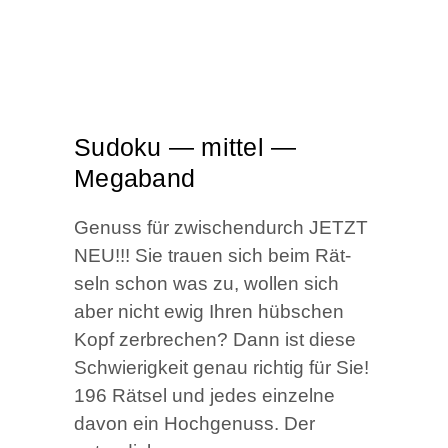
Sudo­ku — mit­tel —
Megaband
Genuss für zwi­schen­durch JETZT
NEU!!! Sie trau­en sich beim Rät­
seln schon was zu, wol­len sich
aber nicht ewig Ihren hüb­schen
Kopf zer­bre­chen? Dann ist die­se
Schwie­rig­keit genau rich­tig für Sie!
196 Rät­sel und jedes ein­zel­ne
davon ein Hoch­ge­nuss. Der