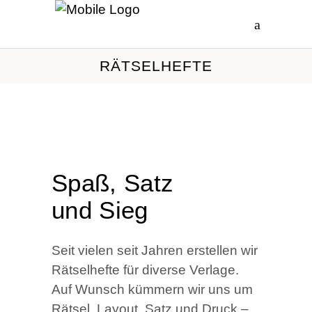
RÄT­SEL­HEF­TE
Spaß, Satz
und Sieg
Seit vie­len seit Jah­ren erstel­len wir
Rät­sel­hef­te für diver­se Ver­la­ge.
Auf Wunsch küm­mern wir uns um
Rät­sel, Lay­out, Satz und Druck –