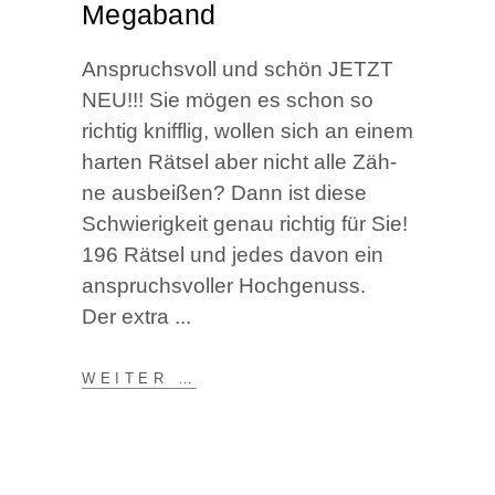
Megaband
Anspruchs­voll und schön JETZT
NEU!!! Sie mögen es schon so
rich­tig kniff­lig, wol­len sich an einem
har­ten Rät­sel aber nicht alle Zäh­
ne aus­bei­ßen? Dann ist die­se
Schwie­rig­keit genau rich­tig für Sie!
196 Rät­sel und jedes davon ein
anspruchs­vol­ler Hoch­ge­nuss.
Der extra
WEI­TER …