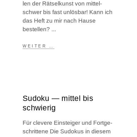
len der Rät­sel­kunst von mit­tel­
schwer bis fast unlös­bar! Kann ich
das Heft zu mir nach Hau­se
bestellen?
WEI­TER …
Sudo­ku — mit­tel bis
schwierig
Für cle­ve­re Ein­stei­ger und Fort­ge­
schrit­te­ne Die Sudo­kus in die­sem