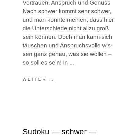
Ver­trau­en, Anspruch und Genuss
Nach schwer kommt sehr schwer,
und man könn­te mei­nen, dass hier
die Unter­schie­de nicht all­zu groß
sein kön­nen. Doch man kann sich
täu­schen und Anspruchs­vol­le wis­
sen ganz genau, was sie wol­len –
so soll es sein! In
WEI­TER …
Sudo­ku — schwer —