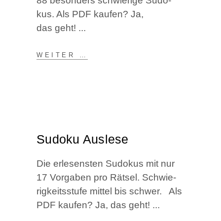
88 beson­ders schwie­ri­ge Sudo­
kus. Als PDF kau­fen? Ja,
das geht!
WEI­TER …
Sudo­ku Auslese
Die erle­sens­ten Sudo­kus mit nur
17 Vor­ga­ben pro Rät­sel. Schwie­
rig­keits­stu­fe mit­tel bis schwer. Als
PDF kau­fen? Ja, das geht!