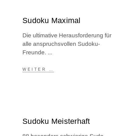
Sudo­ku Maximal
Die ulti­ma­ti­ve Her­aus­for­de­rung für
alle anspruchs­vol­len Sudoku-
Freunde.
WEI­TER …
Sudo­ku Meisterhaft