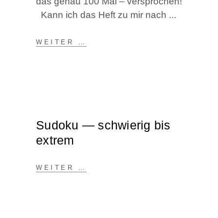
das genau 100 Mal – ver­spro­chen!
Kann ich das Heft zu mir nach
WEI­TER …
Sudo­ku — schwie­rig bis
extrem
WEI­TER …