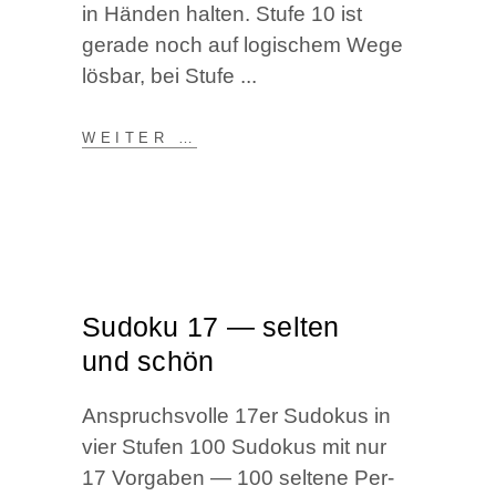
in Hän­den hal­ten. Stu­fe 10 ist
gera­de noch auf logi­schem Wege
lös­bar, bei Stufe
WEI­TER …
Sudo­ku 17 — sel­ten
und schön
Anspruchs­vol­le 17er Sudo­kus in
vier Stu­fen 100 Sudo­kus mit nur
17 Vor­ga­ben — 100 sel­te­ne Per­