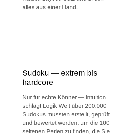
alles aus einer Hand.
Sudo­ku — extrem bis
hardcore
Nur für ech­te Kön­ner — Intui­ti­on
schlägt Logik Weit über 200.000
Sudo­kus muss­ten erstellt, geprüft
und bewer­tet wer­den, um die 100
sel­te­nen Per­len zu fin­den, die Sie