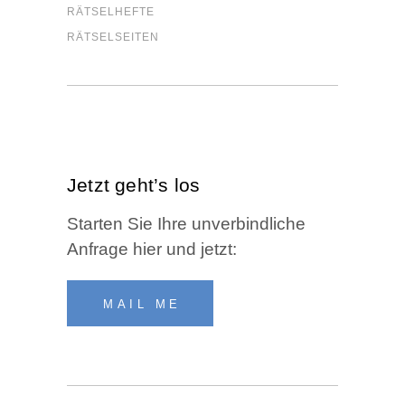
RÄT­SEL­HEF­TE
RÄT­SEL­SEI­TEN
Jetzt geht’s los
Star­ten Sie Ihre unver­bind­li­che
Anfra­ge hier und jetzt:
MAIL ME