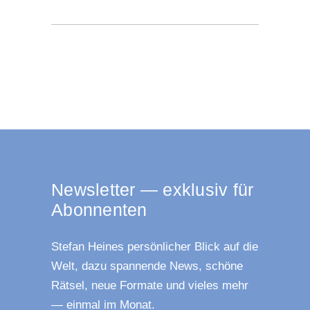
News­let­ter — exklu­siv für
Abonnenten
Ste­fan Hei­nes per­sön­li­cher Blick auf die
Welt, dazu span­nen­de News, schö­ne
Rät­sel, neue For­ma­te und vie­les mehr
— ein­mal im Monat.