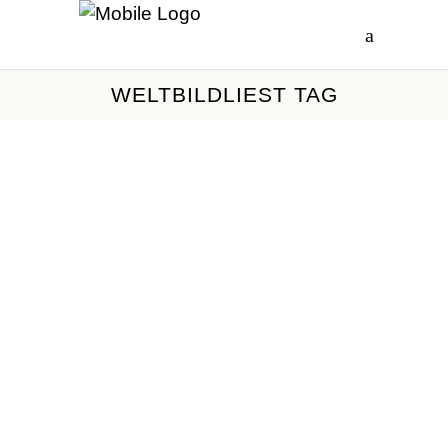
WELTBILDLIEST TAG
Lesung mit Ste­fan
Hei­ne — der Rät­
sel­ma­cher &