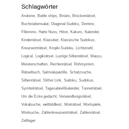
Schlag­wör­ter
Arukone
Battle ships
Binäro
Brückenrätsel
Buchstabensalat
Diagonal-Sudoku
Domino
Fillomino
Harte Nuss
Hitori
Kakuro
Kalender
Kinderrätsel
Klassiker
Klassische Sudokus
Kreuzworträtsel
Kropki-Sudoku
Lichtstrahl
Logical
Logikrätsel
Lustige Silbenrätsel
Masyu
Meisterschaften
Rechenrätsel
Rohrsystem
Rätselbuch
Salmiakpastille
Schatzsuche
Silbenrätsel
Slither Link
Sudoku
Sudokus
Symbolrätsel
Tagesabreißkalender
Tunnelrätsel
Um die Ecke gedacht
Verwandlungsrätsel
Vokalsuche
weltbildliest
Worträtsel
Wortspiele
Wortsuche
Zahlenkreuzworträtsel
Zahlenrätsel
Zeltlager