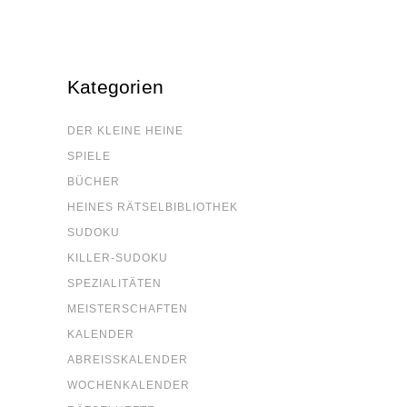
Kate­go­rien
DER KLEI­NE HEINE
SPIE­LE
BÜCHER
HEI­NES RÄTSELBIBLIOTHEK
SUDO­KU
KIL­LER-SUDO­KU
SPE­ZIA­LI­TÄ­TEN
MEIS­TER­SCHAF­TEN
KALEN­DER
ABREISS­KA­LEN­DER
WOCHEN­KA­LEN­DER