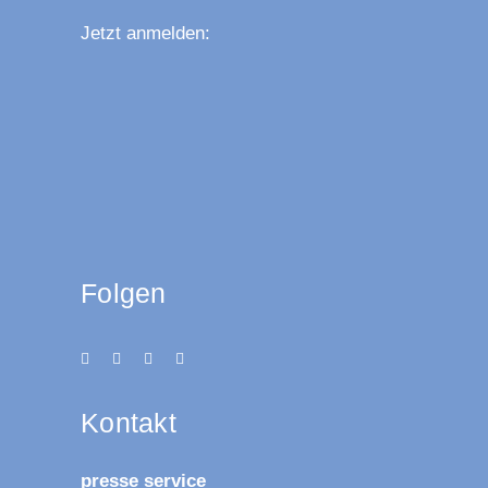
Jetzt anmel­den:
Folgen
Kon­takt
pres­se service