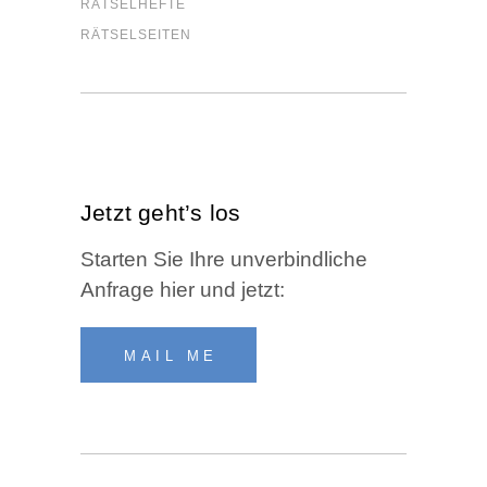
RÄT­SEL­HEF­TE
RÄT­SEL­SEI­TEN
Jetzt geht’s los
Star­ten Sie Ihre unver­bind­li­che
Anfra­ge hier und jetzt:
MAIL ME