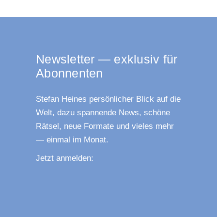
News­let­ter — exklu­siv für
Abonnenten
Ste­fan Hei­nes per­sön­li­cher Blick auf die
Welt, dazu span­nen­de News, schö­ne
Rät­sel, neue For­ma­te und vie­les mehr
— ein­mal im Monat.
Jetzt anmel­den: