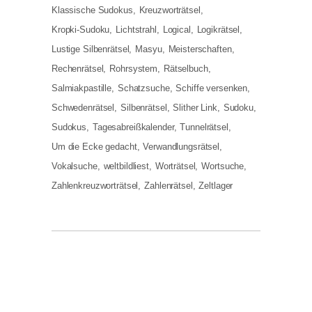
Klassische Sudokus
Kreuzworträtsel
Kropki-Sudoku
Lichtstrahl
Logical
Logikrätsel
Lustige Silbenrätsel
Masyu
Meisterschaften
Rechenrätsel
Rohrsystem
Rätselbuch
Salmiakpastille
Schatzsuche
Schiffe versenken
Schwedenrätsel
Silbenrätsel
Slither Link
Sudoku
Sudokus
Tagesabreißkalender
Tunnelrätsel
Um die Ecke gedacht
Verwandlungsrätsel
Vokalsuche
weltbildliest
Worträtsel
Wortsuche
Zahlenkreuzworträtsel
Zahlenrätsel
Zeltlager