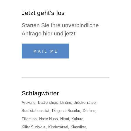
Jetzt geht’s los
Star­ten Sie Ihre unver­bind­li­che
Anfra­ge hier und jetzt:
MAIL ME
Schlag­wör­ter
Arukone
Battle ships
Binäro
Brückenrätsel
Buchstabensalat
Diagonal-Sudoku
Domino
Fillomino
Harte Nuss
Hitori
Kakuro
Killer Sudokus
Kinderrätsel
Klassiker