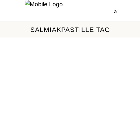
SALMIAKPASTILLE TAG
Sal­mi­ak­pas­til­le
Die Fragetexte sind zu lösen und
waagerecht in die Grafik
einzutragen. Die Wörter bestehen
bis zum mittleren Wort immer aus