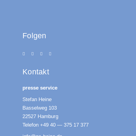
Folgen
Kon­takt
pres­se service
Ste­fan Heine
Bas­sel­weg 103
22527 Hamburg
Tele­fon +49 40 — 375 17 377