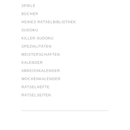
SPIE­LE
BÜCHER
HEI­NES RÄTSELBIBLIOTHEK
SUDO­KU
KIL­LER-SUDO­KU
SPE­ZIA­LI­TÄ­TEN
MEIS­TER­SCHAF­TEN
KALEN­DER
ABREISS­KA­LEN­DER
WOCHEN­KA­LEN­DER
RÄT­SEL­HEF­TE
RÄT­SEL­SEI­TEN