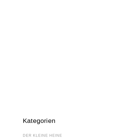
den/dem Buchstaben des vorigen
Wortes und einem zuzüglichen
Buchstaben. Danach bestehen sie
aus denen des vorigen abzüglich
eines Buchstaben. 1 englisch:
WEITER …
Kate­go­rien
DER KLEI­NE HEINE