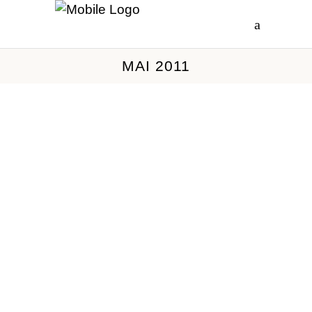
MAI 2011
Zelt­la­ger
Neben jeden Baum ist rechts oder
links bzw. ober- oder unterhalb ein
Zelt in ein leeres Feld
einzuzeichnen. Die Zelte dürfen