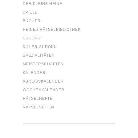
DER KLEI­NE HEINE
SPIE­LE
BÜCHER
HEI­NES RÄTSELBIBLIOTHEK
SUDO­KU
KIL­LER-SUDO­KU
SPE­ZIA­LI­TÄ­TEN
MEIS­TER­SCHAF­TEN
KALEN­DER
ABREISS­KA­LEN­DER
WOCHEN­KA­LEN­DER
RÄT­SEL­HEF­TE
RÄT­SEL­SEI­TEN