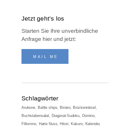
Jetzt geht’s los
Star­ten Sie Ihre unver­bind­li­che
Anfra­ge hier und jetzt:
MAIL ME
Schlag­wör­ter
Arukone
Battle ships
Binäro
Brückenrätsel
Buchstabensalat
Diagonal-Sudoku
Domino
Fillomino
Harte Nuss
Hitori
Kakuro
Kalender