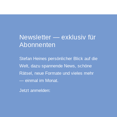
News­let­ter — exklu­siv für
Abonnenten
Ste­fan Hei­nes per­sön­li­cher Blick auf die
Welt, dazu span­nen­de News, schö­ne
Rät­sel, neue For­ma­te und vie­les mehr
— ein­mal im Monat.
Jetzt anmel­den: