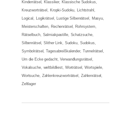
Kinderrätsel
Klassiker
Klassische Sudokus
Kreuzworträtsel
Kropki-Sudoku
Lichtstrahl
Logical
Logikrätsel
Lustige Silbenrätsel
Masyu
Meisterschaften
Rechenrätsel
Rohrsystem
Rätselbuch
Salmiakpastille
Schatzsuche
Silbenrätsel
Slither Link
Sudoku
Sudokus
Symbolrätsel
Tagesabreißkalender
Tunnelrätsel
Um die Ecke gedacht
Verwandlungsrätsel
Vokalsuche
weltbildliest
Worträtsel
Wortspiele
Wortsuche
Zahlenkreuzworträtsel
Zahlenrätsel
Zeltlager