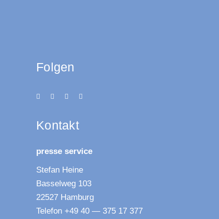
Folgen
Kon­takt
pres­se service
Ste­fan Heine
Bas­sel­weg 103
22527 Hamburg
Tele­fon +49 40 — 375 17 377