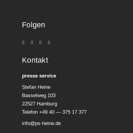
Folgen
Kon­takt
pres­se service
Ste­fan Heine
Bas­sel­weg 103
22527 Hamburg
Tele­fon +49 40 — 375 17 377
info@ps-heine.de