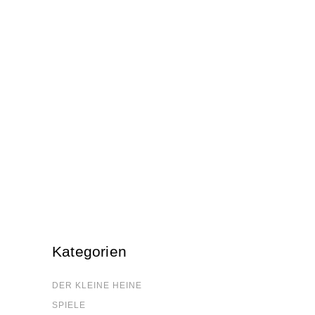
Schwe­den­rät­sel
Kreuzworträtsel
WEITER …
Kate­go­rien
DER KLEI­NE HEINE
SPIE­LE