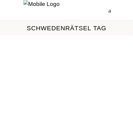
SCHWEDENRÄTSEL TAG
Kreuz­wort­rät­sel 1
— leicht, mit­tel,
schwer
Deutschland ist das Land der