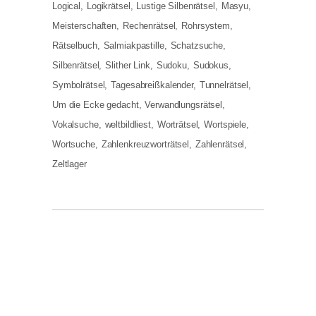
Logical
Logikrätsel
Lustige Silbenrätsel
Masyu
Meisterschaften
Rechenrätsel
Rohrsystem
Rätselbuch
Salmiakpastille
Schatzsuche
Silbenrätsel
Slither Link
Sudoku
Sudokus
Symbolrätsel
Tagesabreißkalender
Tunnelrätsel
Um die Ecke gedacht
Verwandlungsrätsel
Vokalsuche
weltbildliest
Worträtsel
Wortspiele
Wortsuche
Zahlenkreuzworträtsel
Zahlenrätsel
Zeltlager