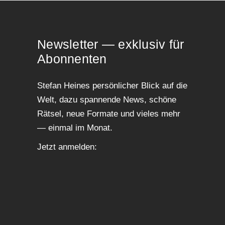
News­let­ter — exklu­siv für
Abonnenten
Ste­fan Hei­nes per­sön­li­cher Blick auf die
Welt, dazu span­nen­de News, schö­ne
Rät­sel, neue For­ma­te und vie­les mehr
— ein­mal im Monat.
Jetzt anmel­den: