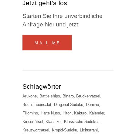
Jetzt geht’s los
Star­ten Sie Ihre unver­bind­li­che
Anfra­ge hier und jetzt:
MAIL ME
Schlag­wör­ter
Arukone
Battle ships
Binäro
Brückenrätsel
Buchstabensalat
Diagonal-Sudoku
Domino
Fillomino
Harte Nuss
Hitori
Kakuro
Kalender
Kinderrätsel
Klassiker
Klassische Sudokus
Kreuzworträtsel
Kropki-Sudoku
Lichtstrahl