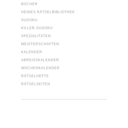
BÜCHER
HEI­NES RÄTSELBIBLIOTHEK
SUDO­KU
KIL­LER-SUDO­KU
SPE­ZIA­LI­TÄ­TEN
MEIS­TER­SCHAF­TEN
KALEN­DER
ABREISS­KA­LEN­DER
WOCHEN­KA­LEN­DER
RÄT­SEL­HEF­TE
RÄT­SEL­SEI­TEN