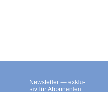
News­let­ter — exklu­
siv für Abonnenten
Ste­fan Hei­nes per­sön­li­cher Blick