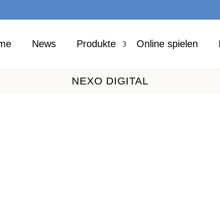
me
News
Pro­duk­te
Online spie­len
NEXO DIGI­TAL