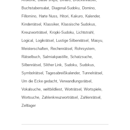
Buchstabensalat
Diagonal-Sudoku
Domino
Fillomino
Harte Nuss
Hitori
Kakuro
Kalender
Kinderrätsel
Klassiker
Klassische Sudokus
Kreuzworträtsel
Kropki-Sudoku
Lichtstrahl
Logical
Logikrätsel
Lustige Silbenrätsel
Masyu
Meisterschaften
Rechenrätsel
Rohrsystem
Rätselbuch
Salmiakpastille
Schatzsuche
Silbenrätsel
Slither Link
Sudoku
Sudokus
Symbolrätsel
Tagesabreißkalender
Tunnelrätsel
Um die Ecke gedacht
Verwandlungsrätsel
Vokalsuche
weltbildliest
Worträtsel
Wortspiele
Wortsuche
Zahlenkreuzworträtsel
Zahlenrätsel
Zeltlager