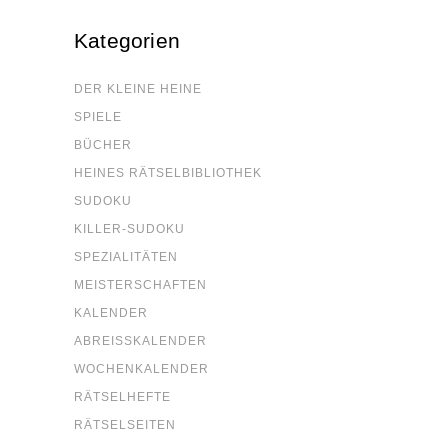
Kate­go­rien
DER KLEI­NE HEINE
SPIE­LE
BÜCHER
HEI­NES RÄTSELBIBLIOTHEK
SUDO­KU
KIL­LER-SUDO­KU
SPE­ZIA­LI­TÄ­TEN
MEIS­TER­SCHAF­TEN
KALEN­DER
ABREISS­KA­LEN­DER
WOCHEN­KA­LEN­DER
RÄT­SEL­HEF­TE
RÄT­SEL­SEI­TEN