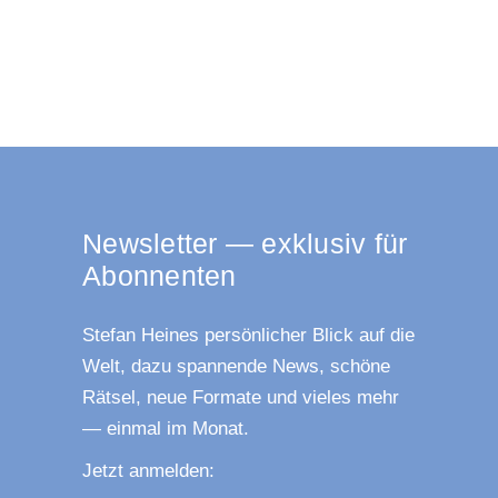
News­let­ter — exklu­siv für
Abonnenten
Ste­fan Hei­nes per­sön­li­cher Blick auf die
Welt, dazu span­nen­de News, schö­ne
Rät­sel, neue For­ma­te und vie­les mehr
— ein­mal im Monat.
Jetzt anmel­den: