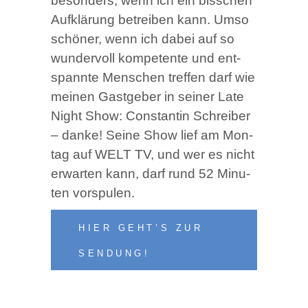
beson­ders, wenn ich ein biss­chen
Auf­klä­rung betrei­ben kann. Umso
schö­ner, wenn ich dabei auf so
wun­der­voll kom­pe­ten­te und ent­
spann­te Men­schen tref­fen darf wie
mei­nen Gast­ge­ber in sei­ner Late
Night Show: Con­stan­tin Schrei­ber
– dan­ke! Sei­ne Show lief am Mon­
tag auf WELT TV, und wer es nicht
erwar­ten kann, darf rund 52 Minu­
ten vorspulen.
HIER GEHT’S ZUR
SENDUNG!