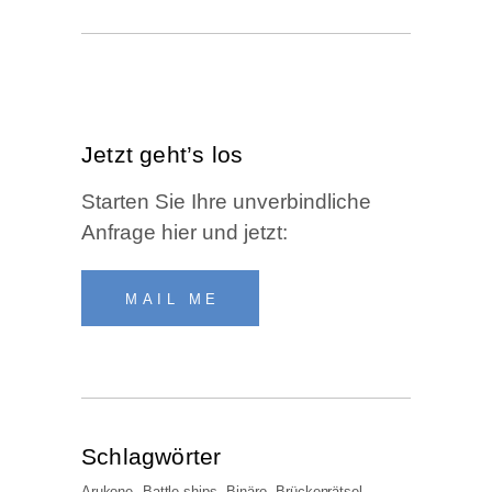
Jetzt geht’s los
Star­ten Sie Ihre unver­bind­li­che
Anfra­ge hier und jetzt:
MAIL ME
Schlag­wör­ter
Arukone
Battle ships
Binäro
Brückenrätsel