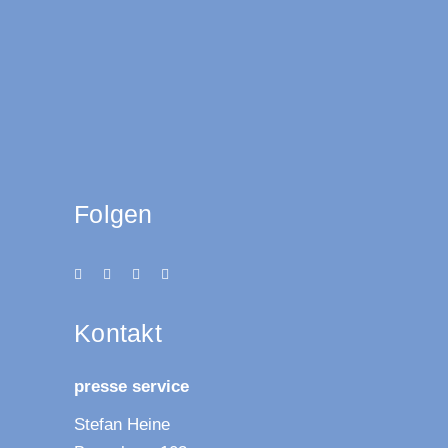
Folgen
Kon­takt
pres­se service
Ste­fan Heine