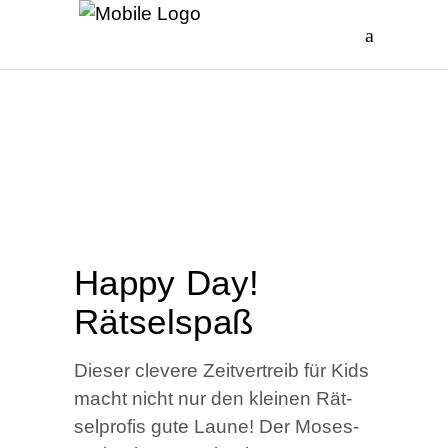
Hap­py Day!
Rätselspaß
Die­ser cle­ve­re Zeit­ver­treib für Kids
macht nicht nur den klei­nen Rät­
sel­pro­fis gute Lau­ne! Der Moses-