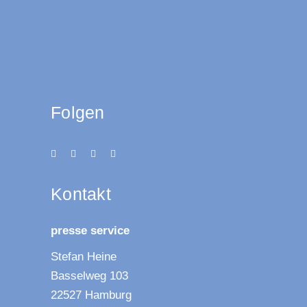
Folgen
Kon­takt
pres­se service
Ste­fan Heine
Bas­sel­weg 103
22527 Hamburg