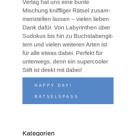
Ver­lag hat uns eine bun­te
Mischung kniff­li­ger Rät­sel zusam­
men­stel­len las­sen – vie­len lie­ben
Dank dafür. Von Laby­rin­then über
Sudo­kus bis hin zu Buch­sta­ben­git­
tern und vie­len wei­te­ren Arten ist
für alle etwas dabei. Per­fekt für
unter­wegs, denn ein super­coo­ler
Stift ist direkt mit dabei!
HAP­PY DAY!
RÄTSELSPASS
Kate­go­rien