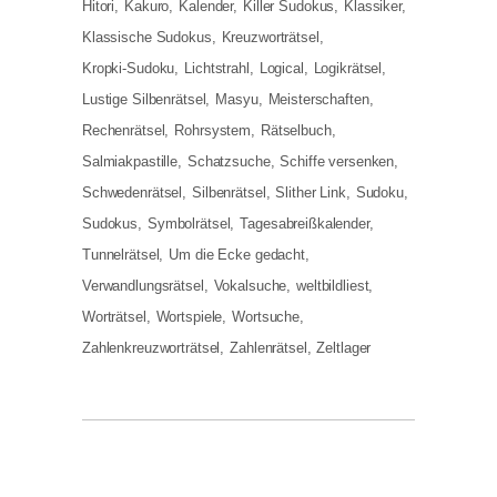
Hitori
Kakuro
Kalender
Killer Sudokus
Klassiker
Klassische Sudokus
Kreuzworträtsel
Kropki-Sudoku
Lichtstrahl
Logical
Logikrätsel
Lustige Silbenrätsel
Masyu
Meisterschaften
Rechenrätsel
Rohrsystem
Rätselbuch
Salmiakpastille
Schatzsuche
Schiffe versenken
Schwedenrätsel
Silbenrätsel
Slither Link
Sudoku
Sudokus
Symbolrätsel
Tagesabreißkalender
Tunnelrätsel
Um die Ecke gedacht
Verwandlungsrätsel
Vokalsuche
weltbildliest
Worträtsel
Wortspiele
Wortsuche
Zahlenkreuzworträtsel
Zahlenrätsel
Zeltlager