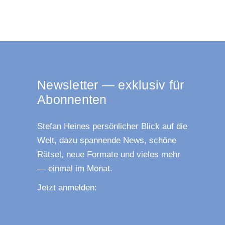
News­let­ter — exklu­siv für
Abonnenten
Ste­fan Hei­nes per­sön­li­cher Blick auf die
Welt, dazu span­nen­de News, schö­ne
Rät­sel, neue For­ma­te und vie­les mehr
— ein­mal im Monat.
Jetzt anmel­den: