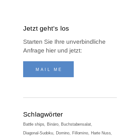
Jetzt geht’s los
Star­ten Sie Ihre unver­bind­li­che
Anfra­ge hier und jetzt:
MAIL ME
Schlag­wör­ter
Battle ships
Binäro
Buchstabensalat
Diagonal-Sudoku
Domino
Fillomino
Harte Nuss