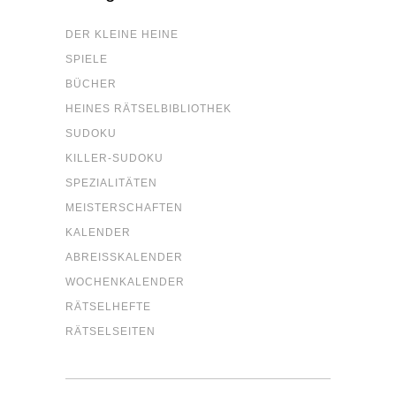
DER KLEI­NE HEINE
SPIE­LE
BÜCHER
HEI­NES RÄTSELBIBLIOTHEK
SUDO­KU
KIL­LER-SUDO­KU
SPE­ZIA­LI­TÄ­TEN
MEIS­TER­SCHAF­TEN
KALEN­DER
ABREISS­KA­LEN­DER
WOCHEN­KA­LEN­DER
RÄT­SEL­HEF­TE
RÄT­SEL­SEI­TEN