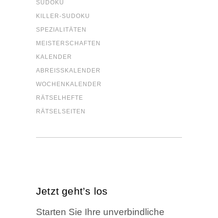
SUDO­KU
KIL­LER-SUDO­KU
SPE­ZIA­LI­TÄ­TEN
MEIS­TER­SCHAF­TEN
KALEN­DER
ABREISS­KA­LEN­DER
WOCHEN­KA­LEN­DER
RÄT­SEL­HEF­TE
RÄT­SEL­SEI­TEN
Jetzt geht’s los
Star­ten Sie Ihre unver­bind­li­che