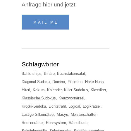
Anfra­ge hier und jetzt:
MAIL ME
Schlag­wör­ter
Battle ships
Binäro
Buchstabensalat
Diagonal-Sudoku
Domino
Fillomino
Harte Nuss
Hitori
Kakuro
Kalender
Killer Sudokus
Klassiker
Klassische Sudokus
Kreuzworträtsel
Kropki-Sudoku
Lichtstrahl
Logical
Logikrätsel
Lustige Silbenrätsel
Masyu
Meisterschaften
Rechenrätsel
Rohrsystem
Rätselbuch
Salmiakpastille
Schatzsuche
Schiffe versenken