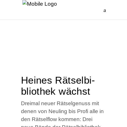
Hei­nes Rätsel­bi­
blio­thek wächst
Drei­mal neu­er Rät­sel­ge­nuss mit
denen von Neu­ling bis Pro­fi alle in
den Rät­sel­flow kom­men: Drei