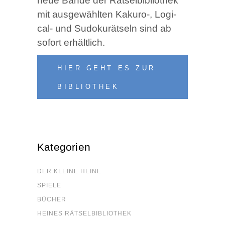
neue Bän­de der Rätsel­bi­blio­thek
mit aus­ge­wähl­ten Kakuro‑, Logi­
cal- und Sudo­kurät­seln sind ab
sofort erhältlich.
HIER GEHT ES ZUR
BIBLIOTHEK
Kate­go­rien
DER KLEI­NE HEINE
SPIE­LE
BÜCHER
HEI­NES RÄTSELBIBLIOTHEK