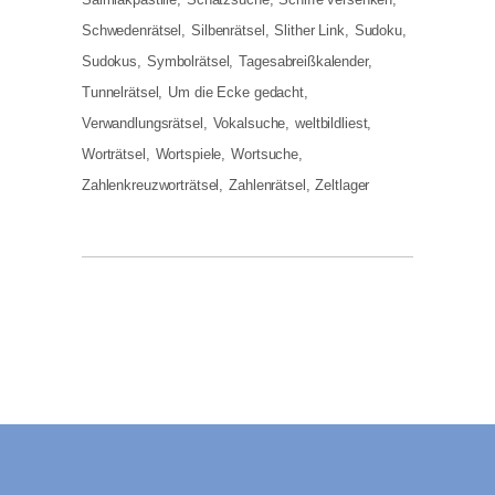
Schwedenrätsel
Silbenrätsel
Slither Link
Sudoku
Sudokus
Symbolrätsel
Tagesabreißkalender
Tunnelrätsel
Um die Ecke gedacht
Verwandlungsrätsel
Vokalsuche
weltbildliest
Worträtsel
Wortspiele
Wortsuche
Zahlenkreuzworträtsel
Zahlenrätsel
Zeltlager