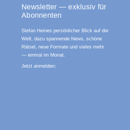
News­let­ter — exklu­siv für
Abonnenten
Ste­fan Hei­nes per­sön­li­cher Blick auf die
Welt, dazu span­nen­de News, schö­ne
Rät­sel, neue For­ma­te und vie­les mehr
— ein­mal im Monat.
Jetzt anmel­den: