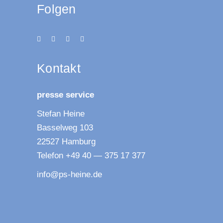
Folgen
Kon­takt
pres­se service
Ste­fan Heine
Bas­sel­weg 103
22527 Hamburg
Tele­fon +49 40 — 375 17 377
info@ps-heine.de