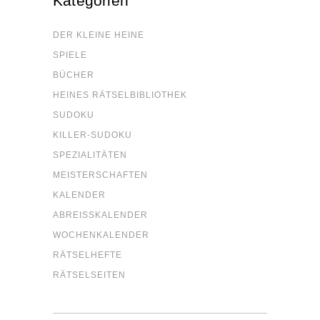
Kate­go­rien
DER KLEI­NE HEINE
SPIE­LE
BÜCHER
HEI­NES RÄTSELBIBLIOTHEK
SUDO­KU
KIL­LER-SUDO­KU
SPE­ZIA­LI­TÄ­TEN
MEIS­TER­SCHAF­TEN
KALEN­DER
ABREISS­KA­LEN­DER
WOCHEN­KA­LEN­DER
RÄT­SEL­HEF­TE
RÄT­SEL­SEI­TEN