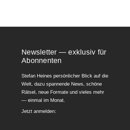
News­let­ter — exklu­siv für
Abonnenten
Ste­fan Hei­nes per­sön­li­cher Blick auf die
Welt, dazu span­nen­de News, schö­ne
Rät­sel, neue For­ma­te und vie­les mehr
— ein­mal im Monat.
Jetzt anmel­den: