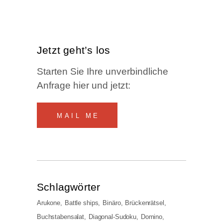
Jetzt geht’s los
Star­ten Sie Ihre unver­bind­li­che
Anfra­ge hier und jetzt:
MAIL ME
Schlag­wör­ter
Arukone
Battle ships
Binäro
Brückenrätsel
Buchstabensalat
Diagonal-Sudoku
Domino