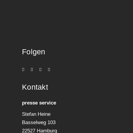
Folgen
Kon­takt
pres­se service
Ste­fan Heine
Bas­sel­weg 103
22527 Hamburg