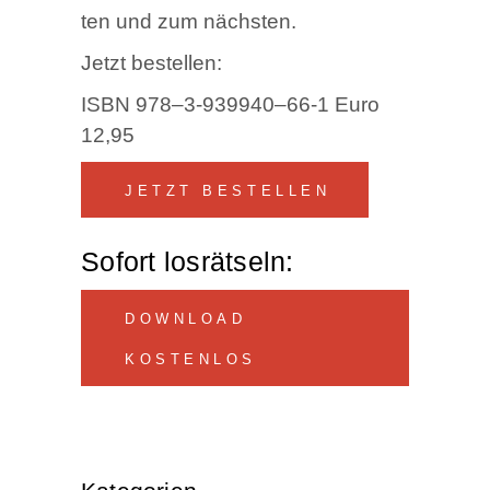
ten und zum nächsten.
Jetzt bestel­len:
ISBN 978–3‑939940–66‑1 Euro
12,95
JETZT BESTELLEN
Sofort los­rät­seln:
DOWN­LOAD
KOSTENLOS