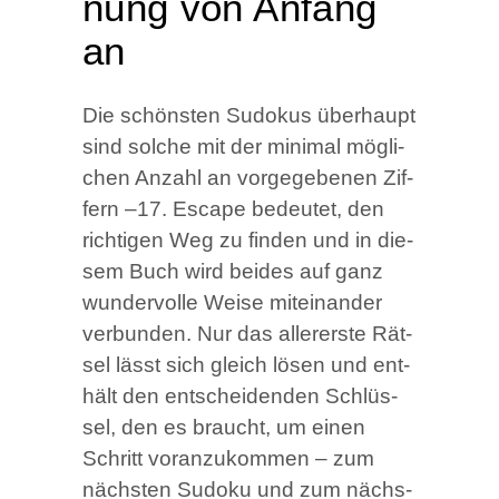
nung von Anfang
an
Die schöns­ten Sudo­kus über­haupt
sind sol­che mit der mini­mal mög­li­
chen Anzahl an vor­ge­ge­be­nen Zif­
fern –17. Escape bedeu­tet, den
rich­ti­gen Weg zu fin­den und in die­
sem Buch wird bei­des auf ganz
wun­der­vol­le Wei­se mit­ein­an­der
ver­bun­den. Nur das aller­ers­te Rät­
sel lässt sich gleich lösen und ent­
hält den ent­schei­den­den Schlüs­
sel, den es braucht, um einen
Schritt vor­an­zu­kom­men – zum
nächs­ten Sudo­ku und zum nächs­