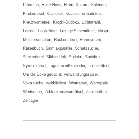
Fillomino
Harte Nuss
Hitori
Kakuro
Kalender
Kinderrätsel
Klassiker
Klassische Sudokus
Kreuzworträtsel
Kropki-Sudoku
Lichtstrahl
Logical
Logikrätsel
Lustige Silbenrätsel
Masyu
Meisterschaften
Rechenrätsel
Rohrsystem
Rätselbuch
Salmiakpastille
Schatzsuche
Silbenrätsel
Slither Link
Sudoku
Sudokus
Symbolrätsel
Tagesabreißkalender
Tunnelrätsel
Um die Ecke gedacht
Verwandlungsrätsel
Vokalsuche
weltbildliest
Worträtsel
Wortspiele
Wortsuche
Zahlenkreuzworträtsel
Zahlenrätsel
Zeltlager