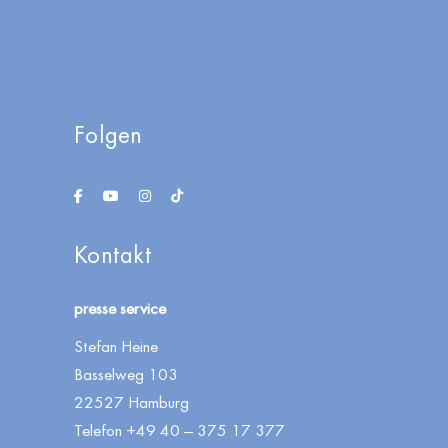
Folgen
Kon­takt
pres­se service
Ste­fan Heine
Bas­sel­weg 103
22527 Hamburg
Tele­fon +49 40 — 375 17 377