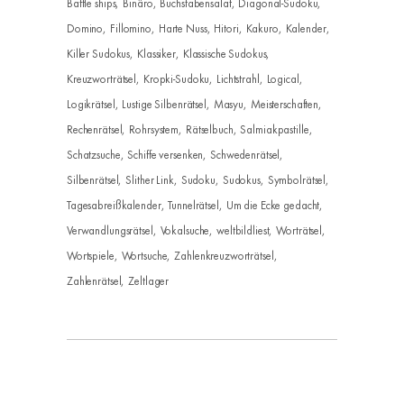
Battle ships
Binäro
Buchstabensalat
Diagonal-Sudoku
Domino
Fillomino
Harte Nuss
Hitori
Kakuro
Kalender
Killer Sudokus
Klassiker
Klassische Sudokus
Kreuzworträtsel
Kropki-Sudoku
Lichtstrahl
Logical
Logikrätsel
Lustige Silbenrätsel
Masyu
Meisterschaften
Rechenrätsel
Rohrsystem
Rätselbuch
Salmiakpastille
Schatzsuche
Schiffe versenken
Schwedenrätsel
Silbenrätsel
Slither Link
Sudoku
Sudokus
Symbolrätsel
Tagesabreißkalender
Tunnelrätsel
Um die Ecke gedacht
Verwandlungsrätsel
Vokalsuche
weltbildliest
Worträtsel
Wortspiele
Wortsuche
Zahlenkreuzworträtsel
Zahlenrätsel
Zeltlager