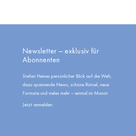
News­let­ter — exklu­siv für
Abonnenten
Ste­fan Hei­nes per­sön­li­cher Blick auf die Welt,
dazu span­nen­de News, schö­ne Rät­sel, neue
For­ma­te und vie­les mehr — ein­mal im Monat.
Jetzt anmel­den: