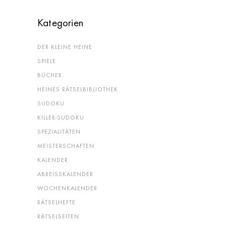
Kate­go­rien
DER KLEI­NE HEINE
SPIE­LE
BÜCHER
HEI­NES RÄTSELBIBLIOTHEK
SUDO­KU
KIL­LER-SUDO­KU
SPE­ZIA­LI­TÄ­TEN
MEIS­TER­SCHAF­TEN
KALEN­DER
ABREISS­KA­LEN­DER
WOCHEN­KA­LEN­DER
RÄT­SEL­HEF­TE
RÄT­SEL­SEI­TEN