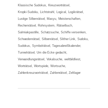
Klassische Sudokus
Kreuzworträtsel
Kropki-Sudoku
Lichtstrahl
Logical
Logikrätsel
Lustige Silbenrätsel
Masyu
Meisterschaften
Rechenrätsel
Rohrsystem
Rätselbuch
Salmiakpastille
Schatzsuche
Schiffe versenken
Schwedenrätsel
Silbenrätsel
Slither Link
Sudoku
Sudokus
Symbolrätsel
Tagesabreißkalender
Tunnelrätsel
Um die Ecke gedacht
Verwandlungsrätsel
Vokalsuche
weltbildliest
Worträtsel
Wortspiele
Wortsuche
Zahlenkreuzworträtsel
Zahlenrätsel
Zeltlager