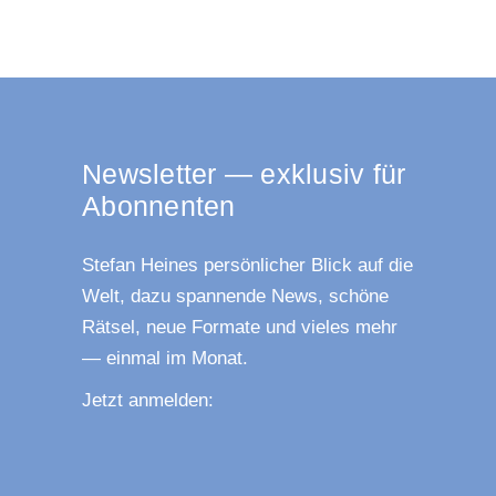
News­let­ter — exklu­siv für
Abonnenten
Ste­fan Hei­nes per­sön­li­cher Blick auf die
Welt, dazu span­nen­de News, schö­ne
Rät­sel, neue For­ma­te und vie­les mehr
— ein­mal im Monat.
Jetzt anmel­den: