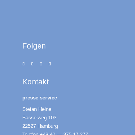
Folgen
Kon­takt
pres­se service
Ste­fan Heine
Bas­sel­weg 103
22527 Hamburg
Tele­fon +49 40 — 375 17 377