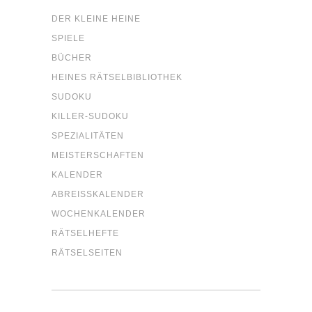
DER KLEI­NE HEINE
SPIE­LE
BÜCHER
HEI­NES RÄTSELBIBLIOTHEK
SUDO­KU
KIL­LER-SUDO­KU
SPE­ZIA­LI­TÄ­TEN
MEIS­TER­SCHAF­TEN
KALEN­DER
ABREISS­KA­LEN­DER
WOCHEN­KA­LEN­DER
RÄT­SEL­HEF­TE
RÄT­SEL­SEI­TEN