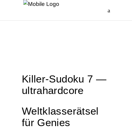
Kil­ler-Sudo­ku 7 —
ultrahardcore
Welt­klas­se­rät­sel
für Genies