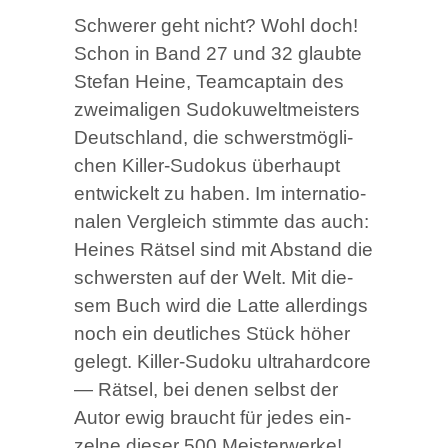
Schwe­rer geht nicht? Wohl doch!
Schon in Band 27 und 32 glaub­te
Ste­fan Hei­ne, Team­cap­tain des
zwei­ma­li­gen Sudo­ku­welt­meis­ters
Deutsch­land, die schwerst­mög­li­
chen Kil­ler-Sudo­kus über­haupt
ent­wi­ckelt zu haben. Im inter­na­tio­
na­len Ver­gleich stimm­te das auch:
Hei­nes Rät­sel sind mit Abstand die
schwers­ten auf der Welt. Mit die­
sem Buch wird die Lat­te aller­dings
noch ein deut­li­ches Stück höher
gelegt. Kil­ler-Sudo­ku ultra­hard­core
— Rät­sel, bei denen selbst der
Autor ewig braucht für jedes ein­
zel­ne die­ser 500 Meisterwerke!