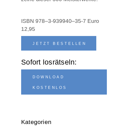
ISBN 978–3‑939940–35‑7 Euro
12,95
JETZT BESTEL­LEN
Sofort los­rät­seln:
DOWN­LOAD
KOSTENLOS
Kate­go­rien