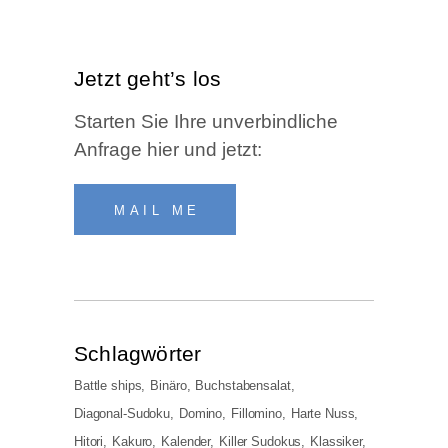
Jetzt geht’s los
Star­ten Sie Ihre unver­bind­li­che
Anfra­ge hier und jetzt:
MAIL ME
Schlag­wör­ter
Battle ships
Binäro
Buchstabensalat
Diagonal-Sudoku
Domino
Fillomino
Harte Nuss
Hitori
Kakuro
Kalender
Killer Sudokus
Klassiker