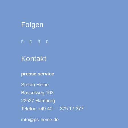
Folgen
Kon­takt
pres­se service
Ste­fan Heine
Bas­sel­weg 103
22527 Hamburg
Tele­fon +49 40 — 375 17 377
info@ps-heine.de