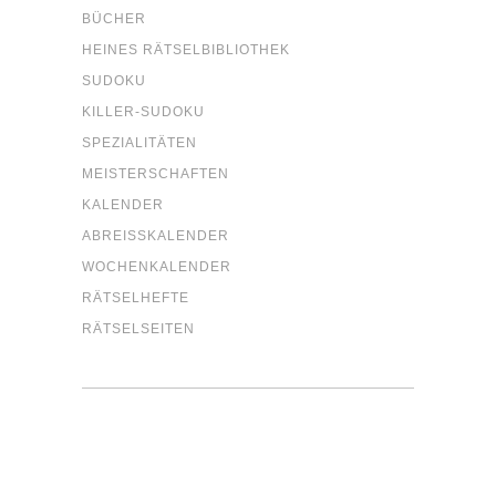
BÜCHER
HEI­NES RÄTSELBIBLIOTHEK
SUDO­KU
KIL­LER-SUDO­KU
SPE­ZIA­LI­TÄ­TEN
MEIS­TER­SCHAF­TEN
KALEN­DER
ABREISS­KA­LEN­DER
WOCHEN­KA­LEN­DER
RÄT­SEL­HEF­TE
RÄT­SEL­SEI­TEN