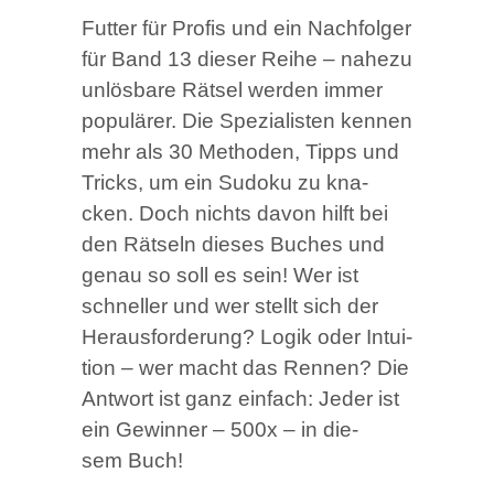
Fut­ter für Pro­fis und ein Nach­fol­ger
für Band 13 die­ser Rei­he – nahe­zu
unlös­ba­re Rät­sel wer­den immer
popu­lä­rer. Die Spe­zia­lis­ten ken­nen
mehr als 30 Metho­den, Tipps und
Tricks, um ein Sudo­ku zu kna­
cken. Doch nichts davon hilft bei
den Rät­seln die­ses Buches und
genau so soll es sein! Wer ist
schnel­ler und wer stellt sich der
Her­aus­for­de­rung? Logik oder Intui­
ti­on – wer macht das Ren­nen? Die
Ant­wort ist ganz ein­fach: Jeder ist
ein Gewin­ner – 500x – in die­
sem Buch!