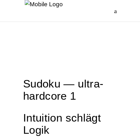
Sudo­ku — ultra­
hard­core 1
Intui­ti­on schlägt
Logik