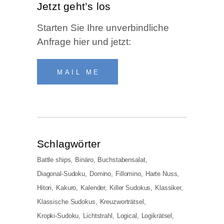
Jetzt geht’s los
Star­ten Sie Ihre unver­bind­li­che
Anfra­ge hier und jetzt:
MAIL ME
Schlag­wör­ter
Battle ships
Binäro
Buchstabensalat
Diagonal-Sudoku
Domino
Fillomino
Harte Nuss
Hitori
Kakuro
Kalender
Killer Sudokus
Klassiker
Klassische Sudokus
Kreuzworträtsel
Kropki-Sudoku
Lichtstrahl
Logical
Logikrätsel