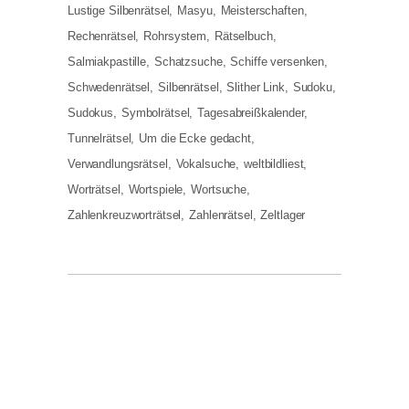
Lustige Silbenrätsel
Masyu
Meisterschaften
Rechenrätsel
Rohrsystem
Rätselbuch
Salmiakpastille
Schatzsuche
Schiffe versenken
Schwedenrätsel
Silbenrätsel
Slither Link
Sudoku
Sudokus
Symbolrätsel
Tagesabreißkalender
Tunnelrätsel
Um die Ecke gedacht
Verwandlungsrätsel
Vokalsuche
weltbildliest
Worträtsel
Wortspiele
Wortsuche
Zahlenkreuzworträtsel
Zahlenrätsel
Zeltlager