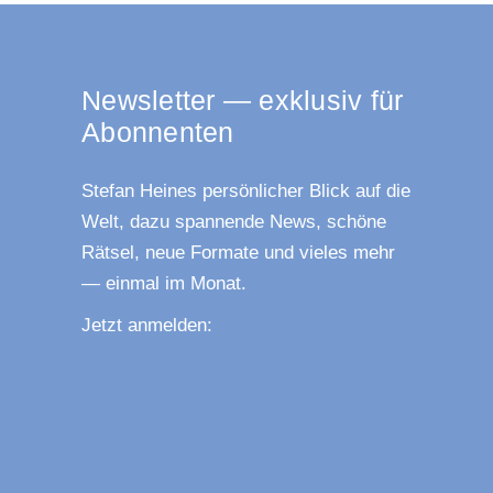
News­let­ter — exklu­siv für
Abonnenten
Ste­fan Hei­nes per­sön­li­cher Blick auf die
Welt, dazu span­nen­de News, schö­ne
Rät­sel, neue For­ma­te und vie­les mehr
— ein­mal im Monat.
Jetzt anmel­den: