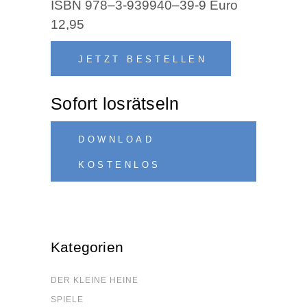
ISBN 978–3‑939940–39‑9 Euro
12,95
JETZT BESTEL­LEN
Sofort los­rät­seln
DOWN­LOAD
KOSTENLOS
Kate­go­rien
DER KLEI­NE HEINE
SPIE­LE