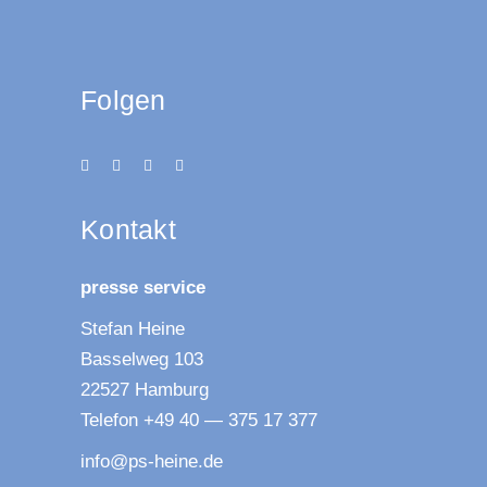
Folgen
Kon­takt
pres­se service
Ste­fan Heine
Bas­sel­weg 103
22527 Hamburg
Tele­fon +49 40 — 375 17 377
info@ps-heine.de