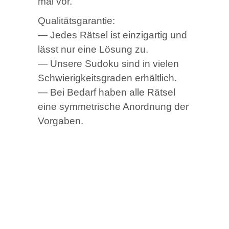
mal vor.
Qua­li­täts­ga­ran­tie:
— Jedes Rät­sel ist ein­zig­ar­tig und
lässt nur eine Lösung zu.
— Unse­re Sudo­ku sind in vie­len
Schwie­rig­keits­gra­den erhältlich.
— Bei Bedarf haben alle Rät­sel
eine sym­me­tri­sche Anord­nung der
Vorgaben.