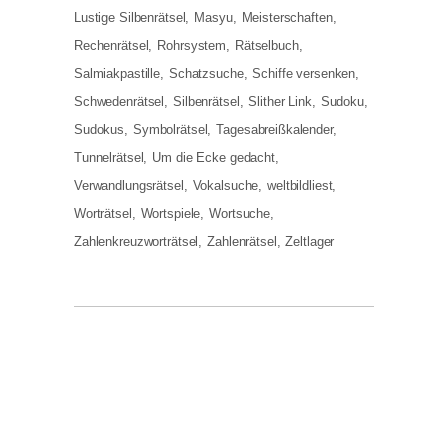
Lustige Silbenrätsel
Masyu
Meisterschaften
Rechenrätsel
Rohrsystem
Rätselbuch
Salmiakpastille
Schatzsuche
Schiffe versenken
Schwedenrätsel
Silbenrätsel
Slither Link
Sudoku
Sudokus
Symbolrätsel
Tagesabreißkalender
Tunnelrätsel
Um die Ecke gedacht
Verwandlungsrätsel
Vokalsuche
weltbildliest
Worträtsel
Wortspiele
Wortsuche
Zahlenkreuzworträtsel
Zahlenrätsel
Zeltlager