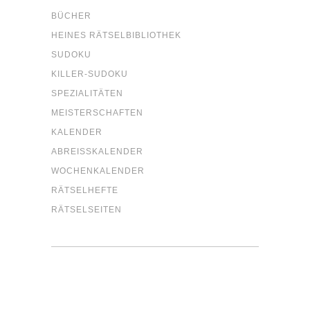
BÜCHER
HEI­NES RÄTSELBIBLIOTHEK
SUDO­KU
KIL­LER-SUDO­KU
SPE­ZIA­LI­TÄ­TEN
MEIS­TER­SCHAF­TEN
KALEN­DER
ABREISS­KA­LEN­DER
WOCHEN­KA­LEN­DER
RÄT­SEL­HEF­TE
RÄT­SEL­SEI­TEN