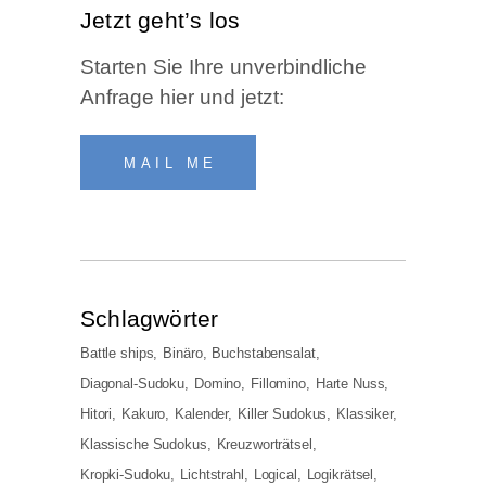
Jetzt geht’s los
Star­ten Sie Ihre unver­bind­li­che
Anfra­ge hier und jetzt:
MAIL ME
Schlag­wör­ter
Battle ships
Binäro
Buchstabensalat
Diagonal-Sudoku
Domino
Fillomino
Harte Nuss
Hitori
Kakuro
Kalender
Killer Sudokus
Klassiker
Klassische Sudokus
Kreuzworträtsel
Kropki-Sudoku
Lichtstrahl
Logical
Logikrätsel