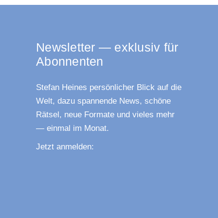
News­let­ter — exklu­siv für
Abonnenten
Ste­fan Hei­nes per­sön­li­cher Blick auf die
Welt, dazu span­nen­de News, schö­ne
Rät­sel, neue For­ma­te und vie­les mehr
— ein­mal im Monat.
Jetzt anmel­den: