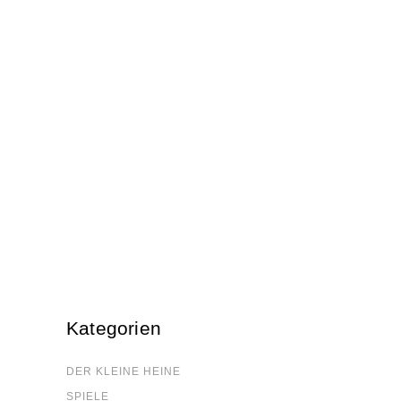
Kate­go­rien
DER KLEI­NE HEINE
SPIE­LE